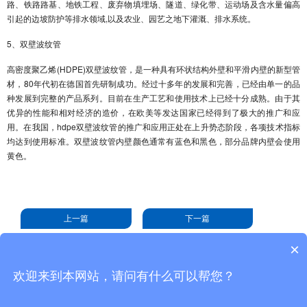
路、铁路路基、地铁工程、废弃物填埋场、隧道、绿化带、运动场及含水量偏高
引起的边坡防护等排水领域,以及农业、园艺之地下灌溉、排水系统。
5、双壁波纹管
高密度聚乙烯(HDPE)双壁波纹管，是一种具有环状结构外壁和平滑内壁的新型管
材，80年代初在德国首先研制成功。经过十多年的发展和完善，已经由单一的品
种发展到完整的产品系列。目前在生产工艺和使用技术上已经十分成熟。由于其
优异的性能和相对经济的造价，在欧美等发达国家已经得到了极大的推广和应
用。在我国，hdpe双壁波纹管的推广和应用正处在上升势态阶段，各项技术指标
均达到使用标准。双壁波纹管内壁颜色通常有蓝色和黑色，部分品牌内壁会使用
黄色。
上一篇
下一篇
×
欢迎来到本网站，请问有什么可以帮您？
pe管-pe给水管-聚乙烯管-聚乙烯给水管-山东宇丰管业有限公司 版权所有
手机：13792406075
地址：临沂市兰山区义堂镇台州工业园