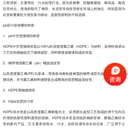
工程管材，主要用在：污水处理行业。因为其耐磨、防酸耐腐蚀、耐高温、耐高
压等特点，渐渐的取代了钢管、水泥管等传统管材在市场上的地位，特别是因为
此管材重量轻方便安装与移动，是新型材料的不错选择。
pe排污管有哪些种类：
1、pe中空壁缠绕结构管
HDPE中空壁缠绕管是以100%的高密度聚乙烯（HDPE）为材料，采用特殊挤出
工艺在热熔融状态下缠绕成型，同时熔接成整体制成的管道。
2、钢带增强聚乙烯（pe）螺旋波纹管
以高密度聚乙烯(PE)为基体，用表面涂敷粘接树脂的钢带成型为波形作为主要支
撑结构，并与聚乙烯材料缠绕复合成整体的双壁螺旋波纹管。
3、HDPE塑钢缠绕管
4、hdpe实壁排污管
HDPE排水管是以高密度聚乙烯树脂为主，采用挤出成型工艺制成的用于无内压
作用的热塑性塑料圆管的统称。HDPE排水管是传统的钢铁管材、聚氯乙烯排水
管的换代产品，它主要承担雨水、污水、农田排灌等排水的任务，广泛用于公