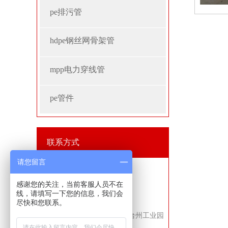
pe排污管
hdpe钢丝网骨架管
mpp电力穿线管
pe管件
联系方式
请您留言
山东宇丰管业有限公司
感谢您的关注，当前客服人员不在
手机：13792406075
线，请填写一下您的信息，我们会
联系人：宋经理
尽快和您联系。
地址：临沂市兰山区义堂镇台州工业园