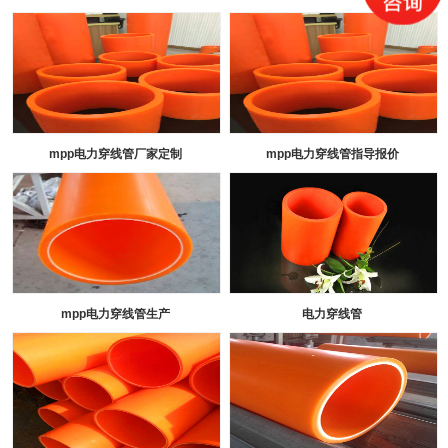
mpp电力穿线管厂家定制
mpp电力穿线管指导报价
mpp电力穿线管生产
电力穿线管